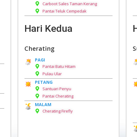
Carboot Sales Taman Kerang
Pantai Teluk Cempedak
Hari Kedua
Cherating
S
PAGI
Pantai Batu Hitam
Pulau Ular
PETANG
Santuari Penyu
Pantai Cherating
MALAM
Cherating Firefly