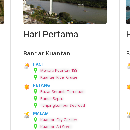
Hari Pertama
Bandar Kuantan
B
PAGI
Menara Kuantan 188
Kuantan River Cruise
PETANG
Bazar Serambi Teruntum
Pantai Sepat
Tanjung Lumpur Seafood
MALAM
Kuantan City Garden
Kuantan Art Sreet