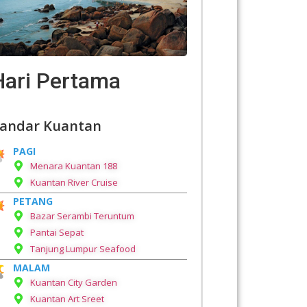
Hari Pertama
andar Kuantan
PAGI
Menara Kuantan 188
Kuantan River Cruise
PETANG
Bazar Serambi Teruntum
Pantai Sepat
Tanjung Lumpur Seafood
MALAM
Kuantan City Garden
Kuantan Art Sreet