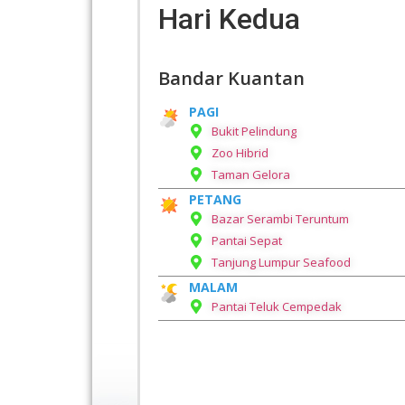
Hari Kedua
Bandar Kuantan
PAGI
Bukit Pelindung
Zoo Hibrid
Taman Gelora
PETANG
Bazar Serambi Teruntum
Pantai Sepat
Tanjung Lumpur Seafood
MALAM
Pantai Teluk Cempedak