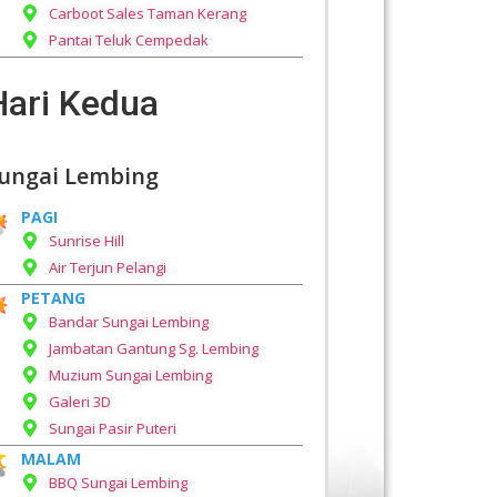
Carboot Sales Taman Kerang
Pantai Teluk Cempedak
Hari Kedua
ungai Lembing
PAGI
Sunrise Hill
Air Terjun Pelangi
PETANG
Bandar Sungai Lembing
Jambatan Gantung Sg. Lembing
Muzium Sungai Lembing
Galeri 3D
Sungai Pasir Puteri
MALAM
BBQ Sungai Lembing